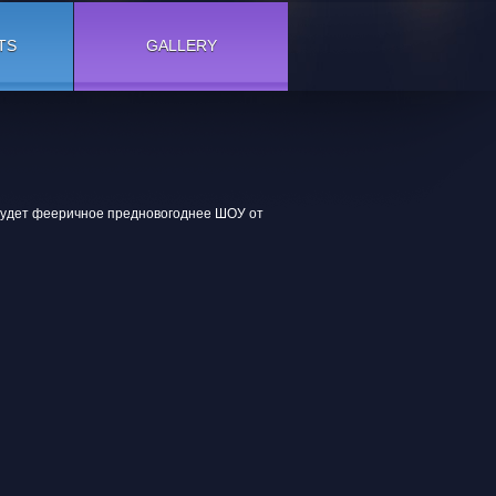
TS
GALLERY
о будет фееричное предновогоднее ШОУ от